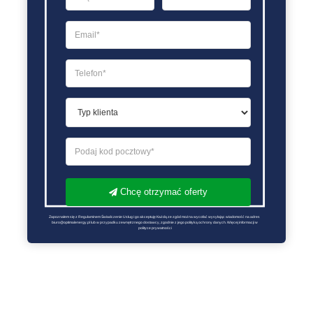
Chcę otrzymać oferty
Zapoznałem się z Regulaminem Świadczenie Usług i go akceptuję Każdą ze zgód można wycofać wysyłając wiadomość na adres 
biuro@optimalenergy.pl lub w przypadku zewnętrznego dostawcy, zgodnie z jego polityką ochrony danych. Więcej informacji w 
polityce prywatności