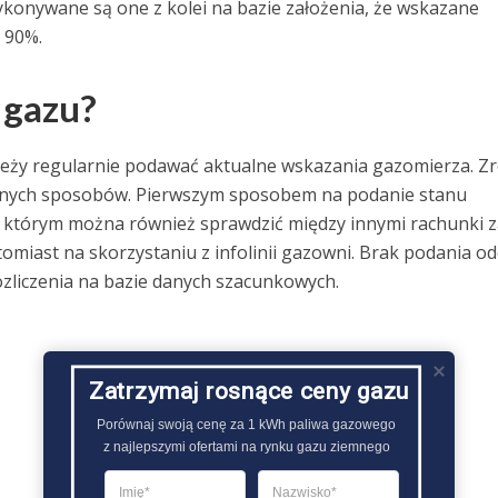
konywane są one z kolei na bazie założenia, że wskazane
 90%.
 gazu?
ależy regularnie podawać aktualne wskazania gazomierza. Zr
żnych sposobów. Pierwszym sposobem na podanie stanu
a którym można również sprawdzić między innymi rachunki z
tomiast na skorzystaniu z infolinii gazowni. Brak podania od
zliczenia na bazie danych szacunkowych.
Zatrzymaj rosnące ceny gazu
Porównaj swoją cenę za 1 kWh paliwa gazowego

z najlepszymi ofertami na rynku gazu ziemnego