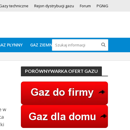
Gazy techniczne
Rejon dystrybucji gazu
Forum
PGNiG
GAZ PŁYNNY
GAZ ZIEMNY
PORÓWNYWARKA OFERT GAZU
e w
ca
ki