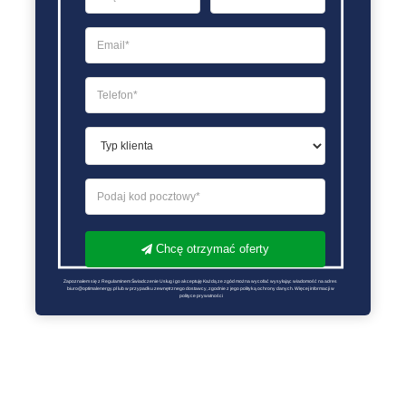
Chcę otrzymać oferty
Zapoznałem się z Regulaminem Świadczenie Usług i go akceptuję Każdą ze zgód można wycofać wysyłając wiadomość na adres 
biuro@optimalenergy.pl lub w przypadku zewnętrznego dostawcy, zgodnie z jego polityką ochrony danych. Więcej informacji w 
polityce prywatności