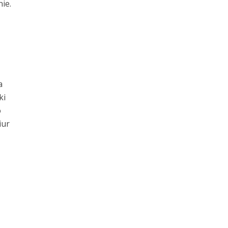
ie.
a
ki
o
iur