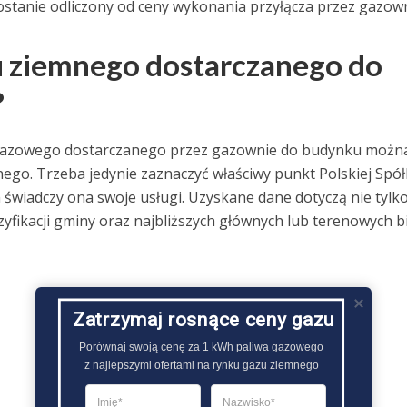
 zostanie odliczony od ceny wykonania przyłącza przez gazown
zu ziemnego dostarczanego do
?
a gazowego dostarczanego przez gazownie do budynku możn
o. Trzeba jedynie zaznaczyć właściwy punkt Polskiej Spół
świadczy ona swoje usługi. Uzyskane dane dotyczą nie tylk
yfikacji gminy oraz najbliższych głównych lub terenowych b
Zatrzymaj rosnące ceny gazu
Porównaj swoją cenę za 1 kWh paliwa gazowego

z najlepszymi ofertami na rynku gazu ziemnego