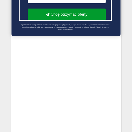
Chcę otrzymać oferty
Zapoznałem się z Regulaminem Świadczenie Usług i go akceptuję Każdą ze zgód można wycofać wysyłając wiadomość na adres 
biuro@optimalenergy.pl lub w przypadku zewnętrznego dostawcy, zgodnie z jego polityką ochrony danych. Więcej informacji w 
polityce prywatności