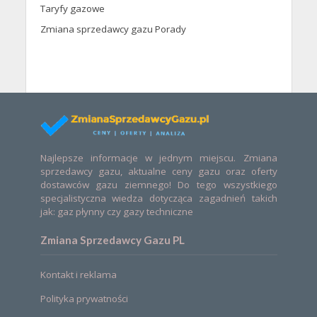
Taryfy gazowe
Zmiana sprzedawcy gazu Porady
Najlepsze informacje w jednym miejscu. Zmiana
sprzedawcy gazu, aktualne ceny gazu oraz oferty
dostawców gazu ziemnego! Do tego wszystkiego
specjalistyczna wiedza dotycząca zagadnień takich
jak: gaz płynny czy gazy techniczne
Zmiana Sprzedawcy Gazu PL
Kontakt i reklama
Polityka prywatności