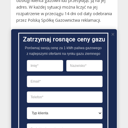
obsługi klienta gazowni lub przesyłając ją na jej
adres. W każdej sytuacji można liczyć na jej
rozpatrzenie w przeciągu 14 dni od daty odebrania
przez Polską Spółkę Gazownictwa reklamacji.
Gazy techniczne Kolno
Zatrzymaj rosnące ceny gazu
Butle gazowe Kolno
Porównaj swoją cenę za 1 kWh paliwa gazowego

Gaz płynny Kolno
z najlepszymi ofertami na rynku gazu ziemnego
LPG Kolno
Dostawcy gazu Kolno
PORÓWNYWARKA OFERT GAZU