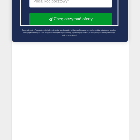
Chcę otrzymać oferty
Zapoznałem się z Regulaminem Świadczenie Usług i go akceptuję Każdą ze zgód można wycofać wysyłając wiadomość na adres 
biuro@optimalenergy.pl lub w przypadku zewnętrznego dostawcy, zgodnie z jego polityką ochrony danych. Więcej informacji w 
polityce prywatności