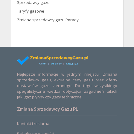
Sprzedawcy gazu
Taryfy gazowe
Zmiana sprzedawcy gazu Porady
Najlepsze informacje w jednym miejscu. Zmiana
sprzedawcy gazu, aktualne ceny gazu oraz oferty
dostawców gazu ziemnego! Do tego wszystkiego
specjalistyczna wiedza dotycząca zagadnień takich
jak: gaz płynny czy gazy techniczne
Zmiana Sprzedawcy Gazu PL
Kontakt i reklama
Polityka prywatności