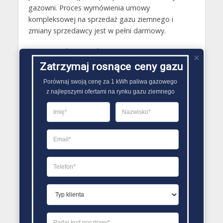
gazowni. Proces wymówienia umowy
kompleksowej na sprzedaż gazu ziemnego i
zmiany sprzedawcy jest w pełni darmowy.
Gazy techniczne Kleczew
Zatrzymaj rosnące ceny gazu
Butle gazowe Kleczew
Porównaj swoją cenę za 1 kWh paliwa gazowego

Gaz płynny Kleczew
z najlepszymi ofertami na rynku gazu ziemnego
LPG Kleczew
Dostawcy gazu Kleczew
PORÓWNYWARKA OFERT GAZU