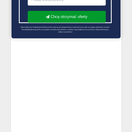
Chcę otrzymać oferty
Zapoznałem się z Regulaminem Świadczenie Usług i go akceptuję Każdą ze zgód można wycofać wysyłając wiadomość na adres 
biuro@optimalenergy.pl lub w przypadku zewnętrznego dostawcy, zgodnie z jego polityką ochrony danych. Więcej informacji w 
polityce prywatności