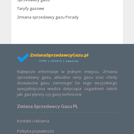
Taryfy gazowe
Zmiana sprzedawcy gazu Porady
Najlepsze informacje w jednym miejscu. Zmiana
sprzedawcy gazu, aktualne ceny gazu oraz oferty
dostawców gazu ziemnego! Do tego wszystkiego
specjalistyczna wiedza dotycząca zagadnień takich
jak: gaz płynny czy gazy techniczne
Zmiana Sprzedawcy Gazu PL
Kontakt i reklama
Polityka prywatności