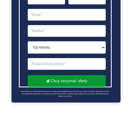
Chcę otrzymać oferty
Zapoznałem się z Regulaminem Świadczenie Usług i go akceptuję Każdą ze zgód można wycofać wysyłając wiadomość na adres 
biuro@optimalenergy.pl lub w przypadku zewnętrznego dostawcy, zgodnie z jego polityką ochrony danych. Więcej informacji w 
polityce prywatności