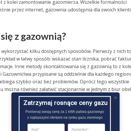
st z kolei zamontowanie gazomierza. Wszelkie formalności
nie przez internet, gazownia udostępnia dla swoich klien
się z gazownią?
wykorzystać kilku dostępnych sposobów. Pierwszy z nich t
ykład w łatwy sposób: wskazać stan licznika, pobrać faktu
macje. Inne metody skontaktowania się z gazownią to z kole
ółki Gazownictwa przypisane są oddzielnie dla każdego region
zebiega szybko oraz bez problemów. Oprócz tego wszystkie
u można również załatwić stacjonarnie w jednym z biur obs
Zatrzymaj rosnące ceny gazu
Porównaj swoją cenę za 1 kWh paliwa gazowego

z najlepszymi ofertami na rynku gazu ziemnego