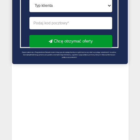
Chcę otrzymać oferty
Zapoznałem się z Regulaminem Świadczenie Usług i go akceptuję Każdą ze zgód można wycofać wysyłając wiadomość na adres 
biuro@optimalenergy.pl lub w przypadku zewnętrznego dostawcy, zgodnie z jego polityką ochrony danych. Więcej informacji w 
polityce prywatności