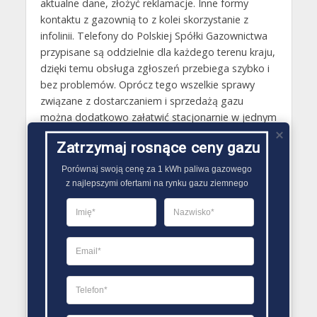
aktualne dane, złożyć reklamacje. Inne formy
kontaktu z gazownią to z kolei skorzystanie z
infolinii. Telefony do Polskiej Spółki Gazownictwa
przypisane są oddzielnie dla każdego terenu kraju,
dzięki temu obsługa zgłoszeń przebiega szybko i
bez problemów. Oprócz tego wszelkie sprawy
związane z dostarczaniem i sprzedażą gazu
można dodatkowo załatwić stacjonarnie w jednym
z punktów obsługi klienta Polskiej Spółki
Zatrzymaj rosnące ceny gazu
Gazownictwa.
Porównaj swoją cenę za 1 kWh paliwa gazowego

Gazy techniczne Kamień Pomorski
z najlepszymi ofertami na rynku gazu ziemnego
Butle gazowe Kamień Pomorski
Gaz płynny Kamień Pomorski
LPG Kamień Pomorski
Dostawcy gazu Kamień Pomorski
PORÓWNYWARKA OFERT GAZU