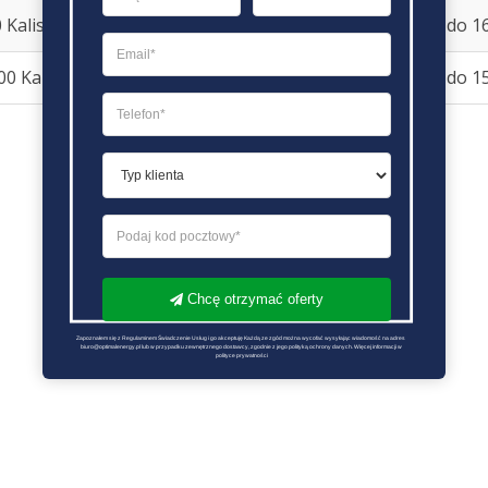
 Kalisz
(62) 760-26-47
Pon – Pt: 8.00 do 1
0 Kalisz
62 753 59 33
Pon – Pt: 7.00 do 1
Chcę otrzymać oferty
Zapoznałem się z Regulaminem Świadczenie Usług i go akceptuję Każdą ze zgód można wycofać wysyłając wiadomość na adres 
biuro@optimalenergy.pl lub w przypadku zewnętrznego dostawcy, zgodnie z jego polityką ochrony danych. Więcej informacji w 
polityce prywatności