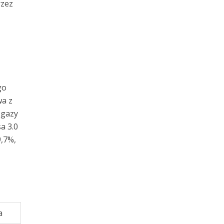
rzez
go
wa z
 gazy
a 3.0
9,7%,
a