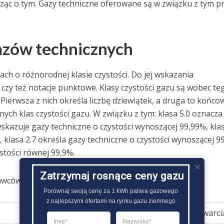
edząc o tym. Gazy techniczne oferowane są w związku z tym p
gazów technicznych
ch o różnorodnej klasie czystości. Do jej wskazania
czy też notacje punktowe. Klasy czystości gazu są wobec te
Pierwsza z nich określa liczbę dziewiątek, a druga to końco
żnych klas czystości gazu. W związku z tym: klasa 5.0 oznacza
wskazuje gazy techniczne o czystości wynoszącej 99,99%, klas
 klasa 2.7 określa gazy techniczne o czystości wynoszącej 9
stości równej 99,9%.
Zatrzymaj rosnące ceny gazu
tawców:
Porównaj swoją cenę za 1 kWh paliwa gazowego

z najlepszymi ofertami na rynku gazu ziemnego
E-mail
Telefon
Godziny otwarci