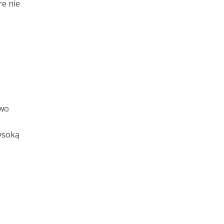
re nie
iwo
ysoką