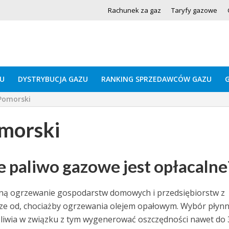
Rachunek za gaz
Taryfy gazowe
U
DYSTRYBUCJA GAZU
RANKING SPRZEDAWCÓW GAZU
 Pomorski
omorski
 paliwo gazowe jest opłacalne
sną ogrzewanie gospodarstw domowych i przedsiębiorstw z
ejsze od, chociażby ogrzewania olejem opałowym. Wybór płyn
iwia w związku z tym wygenerować oszczędności nawet do