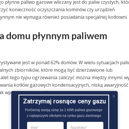
o płynne paliwo gazowe wliczany jest do paliw czystych, któ
uczyć konieczność oczyszczania kominów czy urządzeń
ynnym nie wymaga również posiadania specjalnej kotłowni.
nia domu płynnym paliwem
ystywane jest w ponad 62% domów. W wielu sytuacjach pal
jalnych zbiorników, które mogą być dzierżawione lub
alet tego typu ogrzewania zaliczyć można między innymi: w
sowania kotłów gazowych kondensacyjnych, niską awaryjność
ak wpływu na otoczenie..
Zatrzymaj rosnące ceny gazu
Porównaj swoją cenę za 1 kWh paliwa gazowego

z najlepszymi ofertami na rynku gazu ziemnego