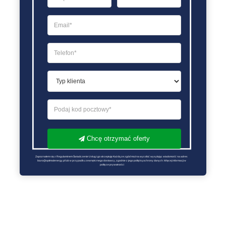
Chcę otrzymać oferty
Zapoznałem się z Regulaminem Świadczenie Usług i go akceptuję Każdą ze zgód można wycofać wysyłając wiadomość na adres 
biuro@optimalenergy.pl lub w przypadku zewnętrznego dostawcy, zgodnie z jego polityką ochrony danych. Więcej informacji w 
polityce prywatności