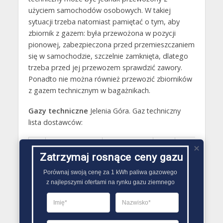
użyciem samochodów osobowych. W takiej
sytuacji trzeba natomiast pamiętać o tym, aby
zbiornik z gazem: była przewożona w pozycji
pionowej, zabezpieczona przed przemieszczaniem
się w samochodzie, szczelnie zamknięta, dlatego
trzeba przed jej przewozem sprawdzić zawory.
Ponadto nie można również przewozić zbiorników
z gazem technicznym w bagażnikach.
Gazy techniczne
Jelenia Góra. Gaz techniczny
lista dostawców:
E-
Go
LP
Nazwa
Adres
Telefon
Zatrzymaj rosnące ceny gazu
mail
ot
Porównaj swoją cenę za 1 kWh paliwa gazowego

Tomaszewski.
z najlepszymi ofertami na rynku gazu ziemnego
P
Gazy
Łączna 19,
75 764
Pt
1
techniczne i
Jelenia Góra
66 36
art.
1