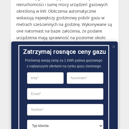
nieruchomości i sumę mocy urządzeń gazowych
określoną w kW. Obliczenia automatycznie
wskazują największy godzinowy pobór gazu w
metrach sześciennych na godzinę. Wykonywane są
one natomiast na bazie założenia, że podane
urządzenia mają sprawność na poziomie około
90%.
Zatrzymaj rosnące ceny gazu
Gazy techniczne Jawor
Porównaj swoją cenę za 1 kWh paliwa gazowego

Butle gazowe Jawor
z najlepszymi ofertami na rynku gazu ziemnego
Gaz płynny Jawor
LPG Jawor
Dostawcy gazu Jawor
PORÓWNYWARKA OFERT GAZU