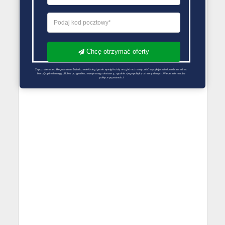
Chcę otrzymać oferty
Zapoznałem się z Regulaminem Świadczenie Usług i go akceptuję Każdą ze zgód można wycofać wysyłając wiadomość na adres 
biuro@optimalenergy.pl lub w przypadku zewnętrznego dostawcy, zgodnie z jego polityką ochrony danych. Więcej informacji w 
polityce prywatności