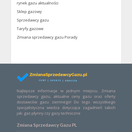
rynek gazu aktualności
Sklep gazowy
Sprzedawcy gazu
Taryfy gazowe
Zmiana sprzedawcy gazu Porady
Najlepsze informacje w jednym miejscu. Zmiana
sprzedawcy gazu, aktualne ceny gazu oraz oferty
dostawców gazu ziemnego! Do tego wszystkiego
specjalistyczna wiedza dotycząca zagadnień takich
jak: gaz płynny czy gazy techniczne
Zmiana Sprzedawcy Gazu PL