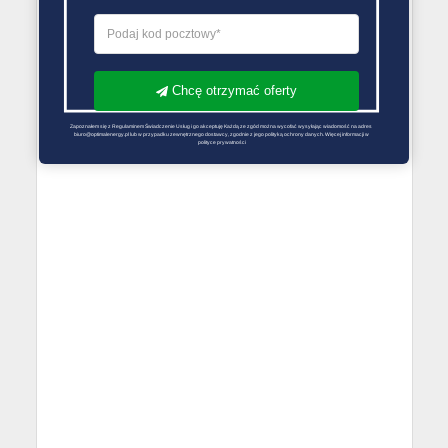
Chcę otrzymać oferty
Zapoznałem się z Regulaminem Świadczenie Usług i go akceptuję Każdą ze zgód można wycofać wysyłając wiadomość na adres 
biuro@optimalenergy.pl lub w przypadku zewnętrznego dostawcy, zgodnie z jego polityką ochrony danych. Więcej informacji w 
polityce prywatności