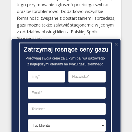
tego przyjmowanie zgłoszeń przebiega szybko
oraz bezproblemowo. Dodatkowo wszystkie
formalności związane z dostarczaniem i sprzedażą
gazu można także załatwić stacjonarnie w jednym
z oddziałów obsługi klienta Polskiej Spółki
Gazownictwa.
Zatrzymaj rosnące ceny gazu
Gazy techniczne Janikowo
Porównaj swoją cenę za 1 kWh paliwa gazowego

Butle gazowe Janikowo
z najlepszymi ofertami na rynku gazu ziemnego
Gaz płynny Janikowo
LPG Janikowo
Dostawcy gazu Janikowo
PORÓWNYWARKA OFERT GAZU