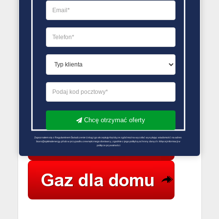
Linde Gaz
Polska Sp. z
Karola
o.o. Punkt
52 354
2
Marcinkowskiego
sprzedaży
04 15
110
gazów
technicznych
PORÓWNYWARKA OFERT GAZU
Chcę otrzymać oferty
Zapoznałem się z Regulaminem Świadczenie Usług i go akceptuję Każdą ze zgód można wycofać wysyłając wiadomość na adres 
biuro@optimalenergy.pl lub w przypadku zewnętrznego dostawcy, zgodnie z jego polityką ochrony danych. Więcej informacji w 
polityce prywatności