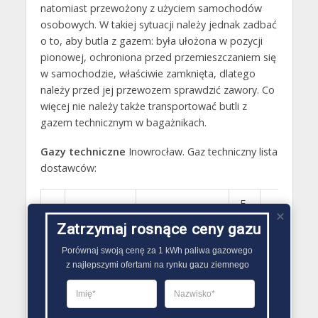
natomiast przewożony z użyciem samochodów
osobowych. W takiej sytuacji należy jednak zadbać
o to, aby butla z gazem: była ułożona w pozycji
pionowej, ochroniona przed przemieszczaniem się
w samochodzie, właściwie zamknięta, dlatego
należy przed jej przewozem sprawdzić zawory. Co
więcej nie należy także transportować butli z
gazem technicznym w bagażnikach.
Gazy techniczne
Inowrocław. Gaz techniczny lista
dostawców:
E-
LP
Nazwa
Adres
Telefon
mail
Zatrzymaj rosnące ceny gazu
Gaz-Tech.
Porównaj swoją cenę za 1 kWh paliwa gazowego

88-100
Sprzęt
z najlepszymi ofertami na rynku gazu ziemnego
Inowrocław;
52 353
1
spawalniczy,
marsz.
03 30
gazy
Piłsudskiego 15
techniczne