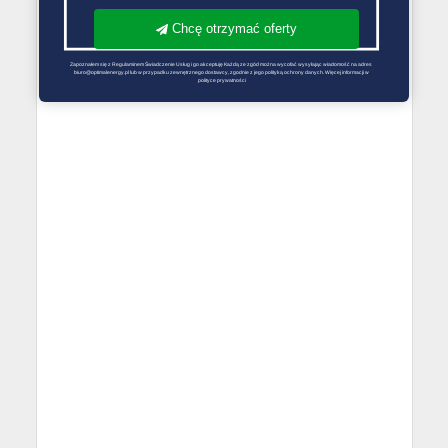
Chcę otrzymać oferty
Zapoznałem się z Regulaminem Świadczenie Usług i go akceptuję Każdą ze zgód można wycofać wysyłając wiadomość na adres 
biuro@optimalenergy.pl lub w przypadku zewnętrznego dostawcy, zgodnie z jego polityką ochrony danych. Więcej informacji w 
polityce prywatności