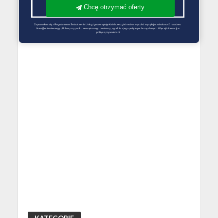
Chcę otrzymać oferty
Zapoznałem się z Regulaminem Świadczenie Usług i go akceptuję Każdą ze zgód można wycofać wysyłając wiadomość na adres 
biuro@optimalenergy.pl lub w przypadku zewnętrznego dostawcy, zgodnie z jego polityką ochrony danych. Więcej informacji w 
polityce prywatności