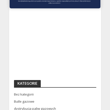
biuro@optimalenergy.pl lub w przypadku zewnętrznego dostawcy, zgodnie z jego polityką ochrony danych. Więcej informacji w 
polityce prywatności
KATEGORIE
Bez kategorii
Butle gazowe
dystrybucja paliw gazowych