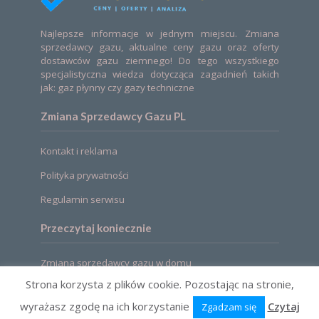
Najlepsze informacje w jednym miejscu. Zmiana
sprzedawcy gazu, aktualne ceny gazu oraz oferty
dostawców gazu ziemnego! Do tego wszystkiego
specjalistyczna wiedza dotycząca zagadnień takich
jak: gaz płynny czy gazy techniczne
Zmiana Sprzedawcy Gazu PL
Kontakt i reklama
Polityka prywatności
Regulamin serwisu
Przeczytaj koniecznie
Zmiana sprzedawcy gazu w domu
Strona korzysta z plików cookie. Pozostając na stronie,
wyrażasz zgodę na ich korzystanie
Czytaj
Zgadzam się
2021 © Zmiana sprzedawcy gazu. Ceny, oferty,