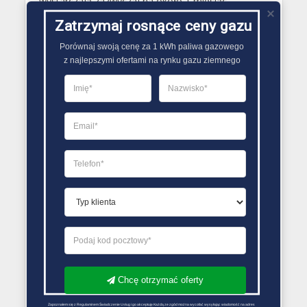
wystarczają zazwyczaj na około 1 miesiąc
przygotowywania posiłków za pomocą gazu
Zatrzymaj rosnące ceny gazu
znajdującego się w nich..
Porównaj swoją cenę za 1 kWh paliwa gazowego

z najlepszymi ofertami na rynku gazu ziemnego
PORÓWNYWARKA OFERT GAZU
Chcę otrzymać oferty
Zapoznałem się z Regulaminem Świadczenie Usług i go akceptuję Każdą ze zgód można wycofać wysyłając wiadomość na adres 