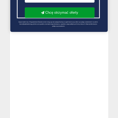
Chcę otrzymać oferty
Zapoznałem się z Regulaminem Świadczenie Usług i go akceptuję Każdą ze zgód można wycofać wysyłając wiadomość na adres 
biuro@optimalenergy.pl lub w przypadku zewnętrznego dostawcy, zgodnie z jego polityką ochrony danych. Więcej informacji w 
polityce prywatności