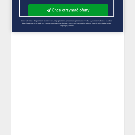
Chcę otrzymać oferty
Zapoznałem się z Regulaminem Świadczenie Usług i go akceptuję Każdą ze zgód można wycofać wysyłając wiadomość na adres 
biuro@optimalenergy.pl lub w przypadku zewnętrznego dostawcy, zgodnie z jego polityką ochrony danych. Więcej informacji w 
polityce prywatności