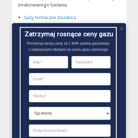
zrealizowanego badania.
Gazy techniczne Gozdnica
Butle gazowe Gozdnica
Zatrzymaj rosnące ceny gazu
Gaz płynny Gozdnica
Porównaj swoją cenę za 1 kWh paliwa gazowego

LPG Gozdnica
z najlepszymi ofertami na rynku gazu ziemnego
Dostawcy gazu Gozdnica
PORÓWNYWARKA OFERT GAZU