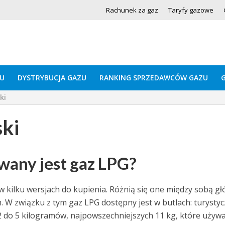
Rachunek za gaz
Taryfy gazowe
U
DYSTRYBUCJA GAZU
RANKING SPRZEDAWCÓW GAZU
ki
ki
wany jest gaz LPG?
 kilku wersjach do kupienia. Różnią się one między sobą gł
 W związku z tym gaz LPG dostępny jest w butlach: turysty
 2 do 5 kilogramów, najpowszechniejszych 11 kg, które używ