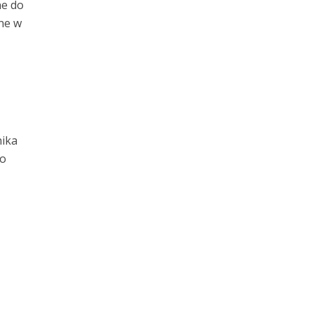
ne do
ne w
nika
do