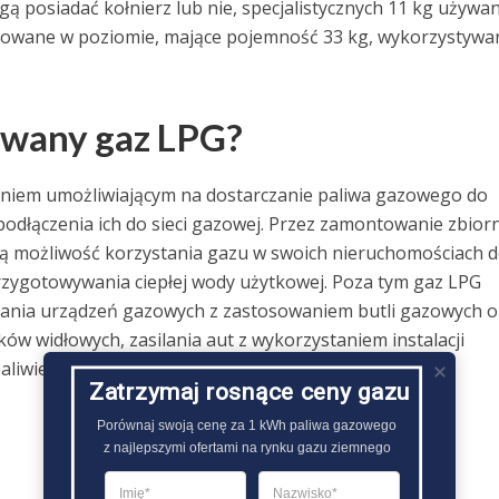
 posiadać kołnierz lub nie, specjalistycznych 11 kg używa
osowane w poziomie, mające pojemność 33 kg, wykorzystywa
ywany gaz LPG?
aniem umożliwiającym na dostarczanie paliwa gazowego do
dłączenia ich do sieci gazowej. Przez zamontowanie zbior
ją możliwość korzystania gazu w swoich nieruchomościach 
rzygotowywania ciepłej wody użytkowej. Poza tym gaz LPG
ilania urządzeń gazowych z zastosowaniem butli gazowych o
w widłowych, zasilania aut z wykorzystaniem instalacji
aliwie, produkowania kosmetyków czy żywności..
Zatrzymaj rosnące ceny gazu
Porównaj swoją cenę za 1 kWh paliwa gazowego

z najlepszymi ofertami na rynku gazu ziemnego