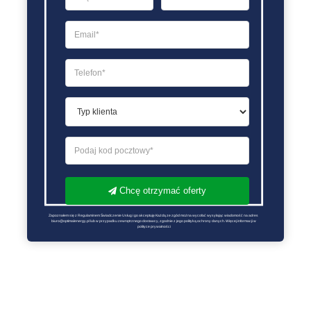
Chcę otrzymać oferty
Zapoznałem się z Regulaminem Świadczenie Usług i go akceptuję Każdą ze zgód można wycofać wysyłając wiadomość na adres 
biuro@optimalenergy.pl lub w przypadku zewnętrznego dostawcy, zgodnie z jego polityką ochrony danych. Więcej informacji w 
polityce prywatności