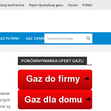
Gazy techniczne
Rejon dystrybucji gazu
Forum
PGNiG
GAZ PŁYNNY
GAZ ZIEMNY
PORÓWNYWARKA OFERT GAZU
ównie
cznych
ane są