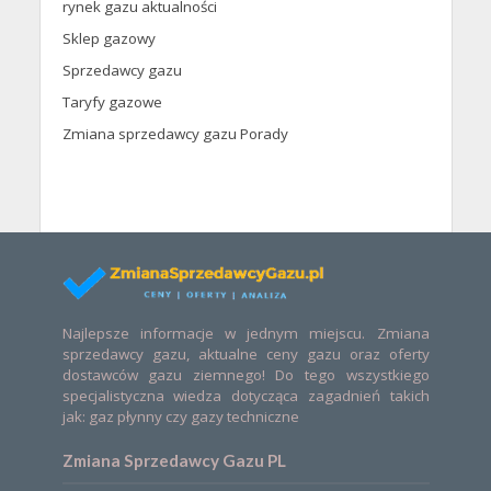
rynek gazu aktualności
Sklep gazowy
Sprzedawcy gazu
Taryfy gazowe
Zmiana sprzedawcy gazu Porady
Najlepsze informacje w jednym miejscu. Zmiana
sprzedawcy gazu, aktualne ceny gazu oraz oferty
dostawców gazu ziemnego! Do tego wszystkiego
specjalistyczna wiedza dotycząca zagadnień takich
jak: gaz płynny czy gazy techniczne
Zmiana Sprzedawcy Gazu PL