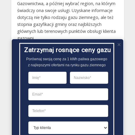
Gazownictwa, a później wybrać region, na którym
świadczy ona swoje usługi. Uzyskane informacje
dotyczą nie tylko rodzaju gazu ziemnego, ale też
stopnia gazyfikacji gminy oraz najbliższych
głównych lub terenowych punktów obsługi klienta
gazowni.
Zatrzymaj rosnące ceny gazu
Gazy techniczne Goniądz
Porównaj swoją cenę za 1 kWh paliwa gazowego

Butle gazowe Goniądz
z najlepszymi ofertami na rynku gazu ziemnego
Gaz płynny Goniądz
LPG Goniądz
Dostawcy gazu Goniądz
PORÓWNYWARKA OFERT GAZU