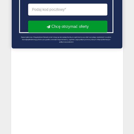
Chcę otrzymać oferty
Zapoznałem się z Regulaminem Świadczenie Usług i go akceptuję Każdą ze zgód można wycofać wysyłając wiadomość na adres 
biuro@optimalenergy.pl lub w przypadku zewnętrznego dostawcy, zgodnie z jego polityką ochrony danych. Więcej informacji w 
polityce prywatności