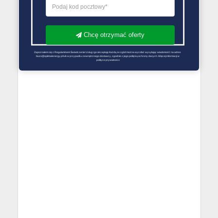
Chcę otrzymać oferty
Zapoznałem się z Regulaminem Świadczenie Usług i go akceptuję Każdą ze zgód można wycofać wysyłając wiadomość na adres 
biuro@optimalenergy.pl lub w przypadku zewnętrznego dostawcy, zgodnie z jego polityką ochrony danych. Więcej informacji w 
polityce prywatności