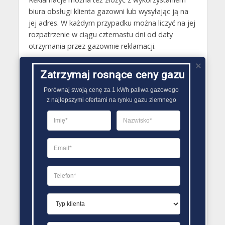
biura obsługi klienta gazowni lub wysyłając ją na
jej adres. W każdym przypadku można liczyć na jej
rozpatrzenie w ciągu czternastu dni od daty
otrzymania przez gazownie reklamacji.
Gazy techniczne Drezdenko
Zatrzymaj rosnące ceny gazu
Butle gazowe Drezdenko
Porównaj swoją cenę za 1 kWh paliwa gazowego

Gaz płynny Drezdenko
z najlepszymi ofertami na rynku gazu ziemnego
LPG Drezdenko
Dostawcy gazu Drezdenko
PORÓWNYWARKA OFERT GAZU