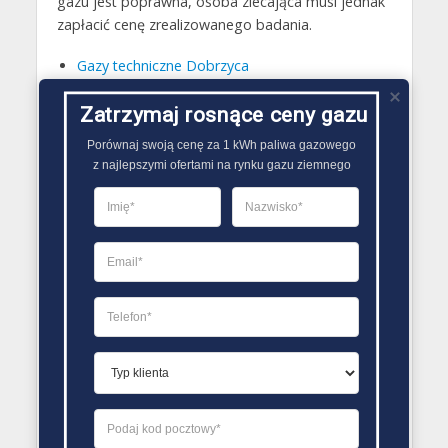
gazu jest poprawna, osoba zlecająca musi jednak
zapłacić cenę zrealizowanego badania.
Gazy techniczne Dobrzyca
Butle gazowe Dobrzyca
Zatrzymaj rosnące ceny gazu
Gaz płynny Dobrzyca
Porównaj swoją cenę za 1 kWh paliwa gazowego

LPG Dobrzyca
z najlepszymi ofertami na rynku gazu ziemnego
Dostawcy gazu Dobrzyca
PORÓWNYWARKA OFERT GAZU