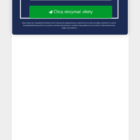
Chcę otrzymać oferty
Zapoznałem się z Regulaminem Świadczenie Usług i go akceptuję Każdą ze zgód można wycofać wysyłając wiadomość na adres 
biuro@optimalenergy.pl lub w przypadku zewnętrznego dostawcy, zgodnie z jego polityką ochrony danych. Więcej informacji w 
polityce prywatności