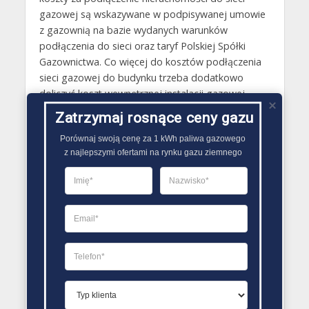
gazowej są wskazywane w podpisywanej umowie
z gazownią na bazie wydanych warunków
podłączenia do sieci oraz taryf Polskiej Spółki
Gazownictwa. Co więcej do kosztów podłączenia
sieci gazowej do budynku trzeba dodatkowo
doliczyć koszt wewnętrznej instalacji gazowej.
Zatrzymaj rosnące ceny gazu
Gazy techniczne Dobrzany
Porównaj swoją cenę za 1 kWh paliwa gazowego

Butle gazowe Dobrzany
z najlepszymi ofertami na rynku gazu ziemnego
Gaz płynny Dobrzany
LPG Dobrzany
Dostawcy gazu Dobrzany
PORÓWNYWARKA OFERT GAZU