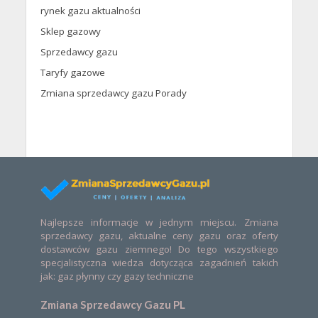
rynek gazu aktualności
Sklep gazowy
Sprzedawcy gazu
Taryfy gazowe
Zmiana sprzedawcy gazu Porady
Najlepsze informacje w jednym miejscu. Zmiana
sprzedawcy gazu, aktualne ceny gazu oraz oferty
dostawców gazu ziemnego! Do tego wszystkiego
specjalistyczna wiedza dotycząca zagadnień takich
jak: gaz płynny czy gazy techniczne
Zmiana Sprzedawcy Gazu PL