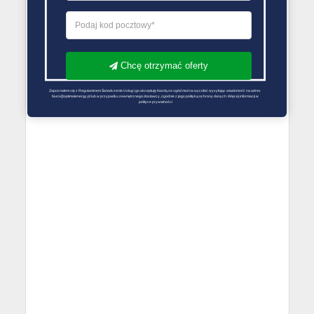
Chcę otrzymać oferty
Zapoznałem się z Regulaminem Świadczenie Usług i go akceptuję Każdą ze zgód można wycofać wysyłając wiadomość na adres 
biuro@optimalenergy.pl lub w przypadku zewnętrznego dostawcy, zgodnie z jego polityką ochrony danych. Więcej informacji w 
polityce prywatności