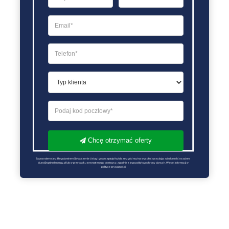
Chcę otrzymać oferty
Zapoznałem się z Regulaminem Świadczenie Usług i go akceptuję Każdą ze zgód można wycofać wysyłając wiadomość na adres 
biuro@optimalenergy.pl lub w przypadku zewnętrznego dostawcy, zgodnie z jego polityką ochrony danych. Więcej informacji w 
polityce prywatności