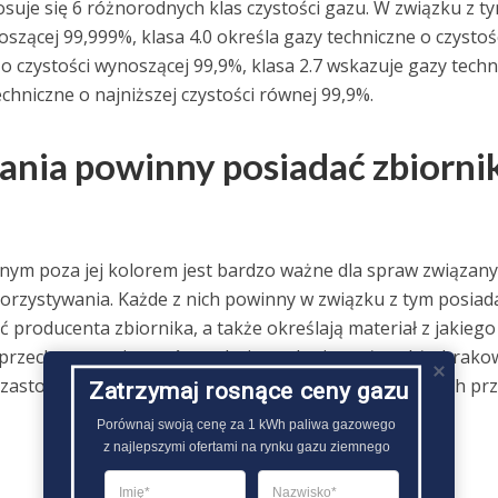
osuje się 6 różnorodnych klas czystości gazu. W związku z ty
oszącej 99,999%, klasa 4.0 określa gazy techniczne o czystoś
o czystości wynoszącej 99,9%, klasa 2.7 wskazuje gazy techn
echniczne o najniższej czystości równej 99,9%.
nia powinny posiadać zbiornik
nym poza jej kolorem jest bardzo ważne dla spraw związany
zystywania. Każde z nich powinny w związku z tym posiad
 producenta zbiornika, a także określają materiał z jakiego
o przechowywania gazów technicznych nie może także brako
 zastosowania ciśnieniu roboczym, normach spełnianych pr
Zatrzymaj rosnące ceny gazu
Porównaj swoją cenę za 1 kWh paliwa gazowego

z najlepszymi ofertami na rynku gazu ziemnego