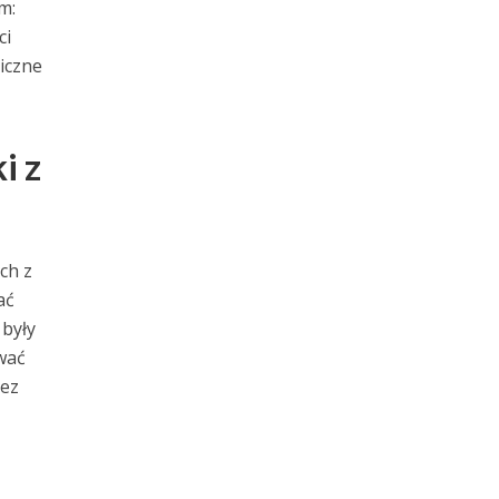
m:
ci
iczne
i z
ch z
ać
 były
wać
zez