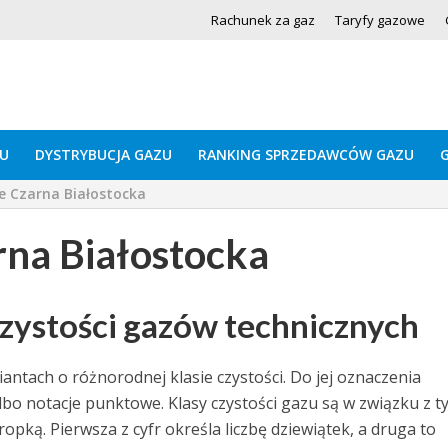
Rachunek za gaz
Taryfy gazowe
U
DYSTRYBUCJA GAZU
RANKING SPRZEDAWCÓW GAZU
e Czarna Białostocka
rna Białostocka
 czystości gazów technicznych
ntach o różnorodnej klasie czystości. Do jej oznaczenia
bo notacje punktowe. Klasy czystości gazu są w związku z t
pką. Pierwsza z cyfr określa liczbę dziewiątek, a druga to