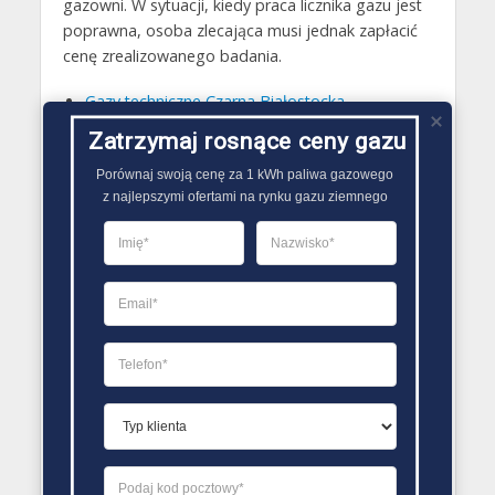
gazowni. W sytuacji, kiedy praca licznika gazu jest
poprawna, osoba zlecająca musi jednak zapłacić
cenę zrealizowanego badania.
Gazy techniczne Czarna Białostocka
Butle gazowe Czarna Białostocka
Zatrzymaj rosnące ceny gazu
Gaz płynny Czarna Białostocka
Porównaj swoją cenę za 1 kWh paliwa gazowego

z najlepszymi ofertami na rynku gazu ziemnego
LPG Czarna Białostocka
Dostawcy gazu Czarna Białostocka
PORÓWNYWARKA OFERT GAZU