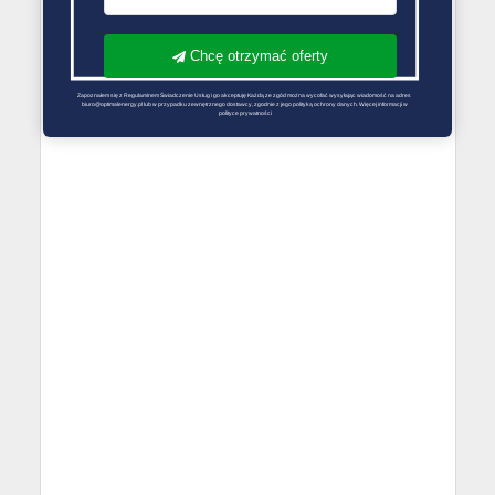
Chcę otrzymać oferty
Zapoznałem się z Regulaminem Świadczenie Usług i go akceptuję Każdą ze zgód można wycofać wysyłając wiadomość na adres 
biuro@optimalenergy.pl lub w przypadku zewnętrznego dostawcy, zgodnie z jego polityką ochrony danych. Więcej informacji w 
polityce prywatności