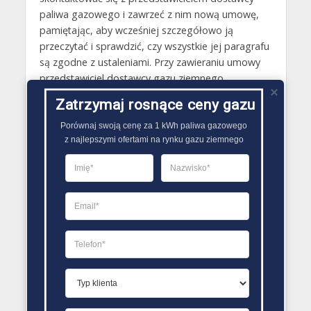
paliwa gazowego i zawrzeć z nim nową umowę,
pamiętając, aby wcześniej szczegółowo ją
przeczytać i sprawdzić, czy wszystkie jej paragrafu
są zgodne z ustaleniami. Przy zawieraniu umowy
przedstawiciel dostawcy gazu ziemnego
zaproponuje także podpisanie upoważnienia.
Zatrzymaj rosnące ceny gazu
Warto zdecydować się na tę opcję, za jej sprawą
to nowa firma zajmie się wszystkimi
Porównaj swoją cenę za 1 kWh paliwa gazowego

z najlepszymi ofertami na rynku gazu ziemnego
formalnościami związanymi z rozwiązaniem starej
umowy oraz poinformowaniem Operatora
Systemu Dystrybucyjnego o zmianie sprzedawcy
gazu ziemnego..
PORÓWNYWARKA OFERT GAZU