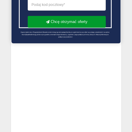
Chcę otrzymać oferty
Zapoznałem się z Regulaminem Świadczenie Usług i go akceptuję Każdą ze zgód można wycofać wysyłając wiadomość na adres 
biuro@optimalenergy.pl lub w przypadku zewnętrznego dostawcy, zgodnie z jego polityką ochrony danych. Więcej informacji w 
polityce prywatności