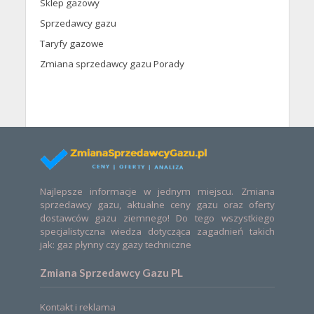
Sklep gazowy
Sprzedawcy gazu
Taryfy gazowe
Zmiana sprzedawcy gazu Porady
Najlepsze informacje w jednym miejscu. Zmiana
sprzedawcy gazu, aktualne ceny gazu oraz oferty
dostawców gazu ziemnego! Do tego wszystkiego
specjalistyczna wiedza dotycząca zagadnień takich
jak: gaz płynny czy gazy techniczne
Zmiana Sprzedawcy Gazu PL
Kontakt i reklama