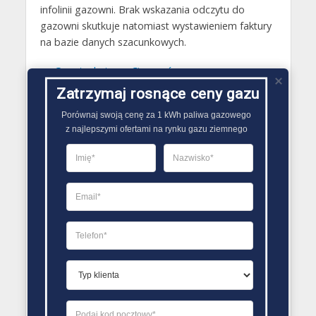
infolinii gazowni. Brak wskazania odczytu do
gazowni skutkuje natomiast wystawieniem faktury
na bazie danych szacunkowych.
Gazy techniczne Cieszanów
Zatrzymaj rosnące ceny gazu
Butle gazowe Cieszanów
Gaz płynny Cieszanów
Porównaj swoją cenę za 1 kWh paliwa gazowego

z najlepszymi ofertami na rynku gazu ziemnego
LPG Cieszanów
Dostawcy gazu Cieszanów
PORÓWNYWARKA OFERT GAZU