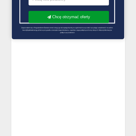
Chcę otrzymać oferty
Zapoznałem się z Regulaminem Świadczenie Usług i go akceptuję Każdą ze zgód można wycofać wysyłając wiadomość na adres 
biuro@optimalenergy.pl lub w przypadku zewnętrznego dostawcy, zgodnie z jego polityką ochrony danych. Więcej informacji w 
polityce prywatności