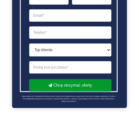
Chcę otrzymać oferty
Zapoznałem się z Regulaminem Świadczenie Usług i go akceptuję Każdą ze zgód można wycofać wysyłając wiadomość na adres 
biuro@optimalenergy.pl lub w przypadku zewnętrznego dostawcy, zgodnie z jego polityką ochrony danych. Więcej informacji w 
polityce prywatności