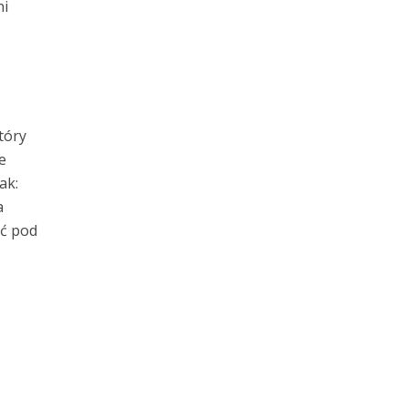
ni
tóry
e
ak:
a
ąć pod