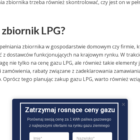
 zbiornika trzeba również skontrolować, czy jest on w peł
zbiornik LPG?
ełniania zbiornika w gospodarstwie domowym czy firmie, k
ć z dostawców funkcjonujących na krajowym rynku. W trakci
gę nie tylko na cenę gazu LPG, ale również takie elementy j
cji zamówienia, rabaty związane z zadeklarowania zamawiani
. Oprócz tego planując zakup gazu LPG, warto również wzi
Zatrzymaj rosnące ceny gazu
Porównaj swoją cenę za 1 kWh paliwa gazowego

z najlepszymi ofertami na rynku gazu ziemnego