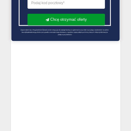
Chcę otrzymać oferty
Zapoznałem się z Regulaminem Świadczenie Usług i go akceptuję Każdą ze zgód można wycofać wysyłając wiadomość na adres 
biuro@optimalenergy.pl lub w przypadku zewnętrznego dostawcy, zgodnie z jego polityką ochrony danych. Więcej informacji w 
polityce prywatności