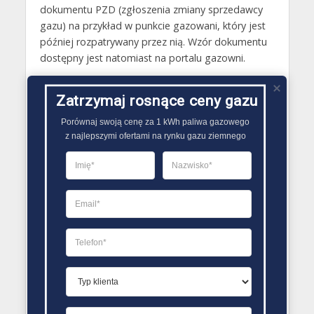
dokumentu PZD (zgłoszenia zmiany sprzedawcy
gazu) na przykład w punkcie gazowani, który jest
później rozpatrywany przez nią. Wzór dokumentu
dostępny jest natomiast na portalu gazowni.
Gazy techniczne Bytom Odrzański
Zatrzymaj rosnące ceny gazu
Butle gazowe Bytom Odrzański
Porównaj swoją cenę za 1 kWh paliwa gazowego

Gaz płynny Bytom Odrzański
z najlepszymi ofertami na rynku gazu ziemnego
LPG Bytom Odrzański
Dostawcy gazu Bytom Odrzański
PORÓWNYWARKA OFERT GAZU