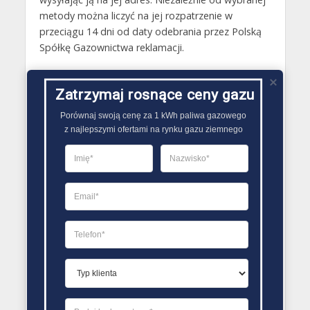
metody można liczyć na jej rozpatrzenie w
przeciągu 14 dni od daty odebrania przez Polską
Spółkę Gazownictwa reklamacji.
Gazy techniczne Bystrzyca Kłodzka
Zatrzymaj rosnące ceny gazu
Butle gazowe Bystrzyca Kłodzka
Porównaj swoją cenę za 1 kWh paliwa gazowego

Gaz płynny Bystrzyca Kłodzka
z najlepszymi ofertami na rynku gazu ziemnego
LPG Bystrzyca Kłodzka
Dostawcy gazu Bystrzyca Kłodzka
PORÓWNYWARKA OFERT GAZU