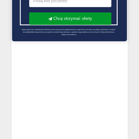
Chcę otrzymać oferty
Zapoznałem się z Regulaminem Świadczenie Usług i go akceptuję Każdą ze zgód można wycofać wysyłając wiadomość na adres 
biuro@optimalenergy.pl lub w przypadku zewnętrznego dostawcy, zgodnie z jego polityką ochrony danych. Więcej informacji w 
polityce prywatności