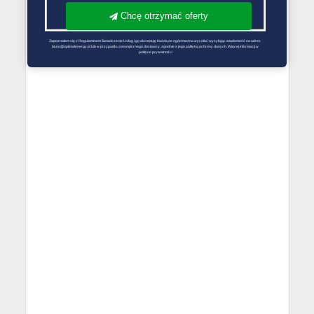
Chcę otrzymać oferty
Zapoznałem się z Regulaminem Świadczenie Usług i go akceptuję Każdą ze zgód można wycofać wysyłając wiadomość na adres 
biuro@optimalenergy.pl lub w przypadku zewnętrznego dostawcy, zgodnie z jego polityką ochrony danych. Więcej informacji w 
polityce prywatności