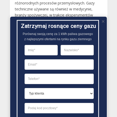
różnorodnych procesów przemysłowych. Gazy
techniczne używane są również w medycynie,
branży spożywczej, w trakcie eksperymentów
naukowych. Wielu z nas styka się z nimi prawie
Zatrzymaj rosnące ceny gazu
codziennie, nie będąc tego świadomym. Gazy
techniczne oferowane są w związku z tym przez
Porównaj swoją cenę za 1 kWh paliwa gazowego

wiele różnorodnych przedsiębiorstw w naszym
z najlepszymi ofertami na rynku gazu ziemnego
kraju..
PORÓWNYWARKA OFERT GAZU