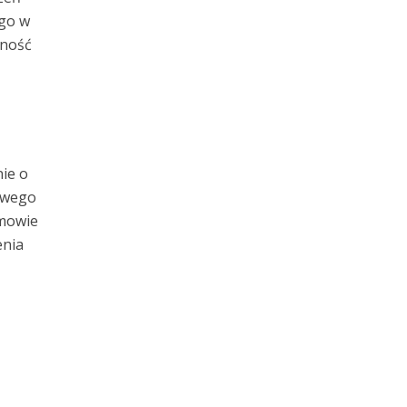
go w
wność
ie o
iwego
umowie
enia