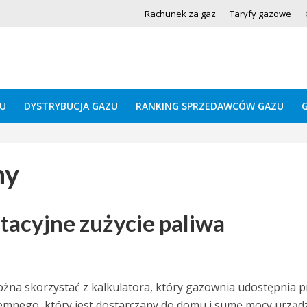
Rachunek za gaz
Taryfy gazowe
U
DYSTRYBUCJA GAZU
RANKING SPRZEDAWCÓW GAZU
ny
tacyjne zużycie paliwa
żna skorzystać z kalkulatora, który gazownia udostępnia p
iemnego, który jest dostarczany do domu i sumę mocy urząd