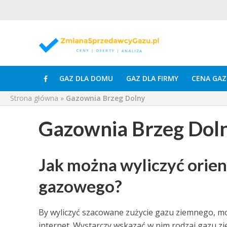
GAZ DLA DOMU
GAZ DLA FIRMY
CENA GAZ
Strona główna
»
Gazownia Brzeg Dolny
Gazownia Brzeg Dol
Jak można wyliczyć orien
gazowego?
By wyliczyć szacowane zużycie gazu ziemnego, mo
internet. Wystarczy wskazać w nim rodzaj gazu z