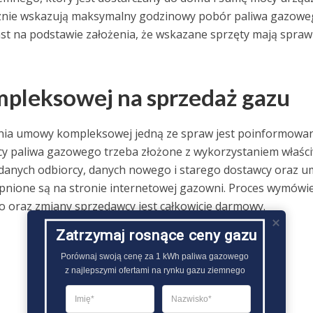
cznie wskazują maksymalny godzinowy pobór paliwa gazowe
t na podstawie założenia, że wskazane sprzęty mają spra
leksowej na sprzedaż gazu
nia umowy kompleksowej jedną ze spraw jest poinformowan
cy paliwa gazowego trzeba złożone z wykorzystaniem właśc
danych odbiorcy, danych nowego i starego dostawcy oraz 
ępnione są na stronie internetowej gazowni. Proces wymówi
oraz zmiany sprzedawcy jest całkowicie darmowy.
Zatrzymaj rosnące ceny gazu
Porównaj swoją cenę za 1 kWh paliwa gazowego

z najlepszymi ofertami na rynku gazu ziemnego