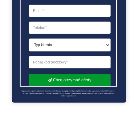
Chcę otrzymać oferty
Zapoznałem się z Regulaminem Świadczenie Usług i go akceptuję Każdą ze zgód można wycofać wysyłając wiadomość na adres 
biuro@optimalenergy.pl lub w przypadku zewnętrznego dostawcy, zgodnie z jego polityką ochrony danych. Więcej informacji w 
polityce prywatności