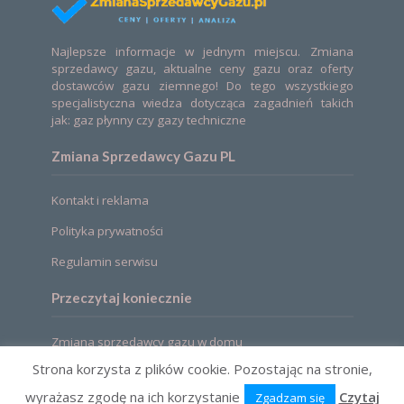
Najlepsze informacje w jednym miejscu. Zmiana
sprzedawcy gazu, aktualne ceny gazu oraz oferty
dostawców gazu ziemnego! Do tego wszystkiego
specjalistyczna wiedza dotycząca zagadnień takich
jak: gaz płynny czy gazy techniczne
Zmiana Sprzedawcy Gazu PL
Kontakt i reklama
Polityka prywatności
Regulamin serwisu
Przeczytaj koniecznie
Zmiana sprzedawcy gazu w domu
Strona korzysta z plików cookie. Pozostając na stronie,
wyrażasz zgodę na ich korzystanie
Czytaj
Zgadzam się
2021 © Zmiana sprzedawcy gazu. Ceny, oferty,