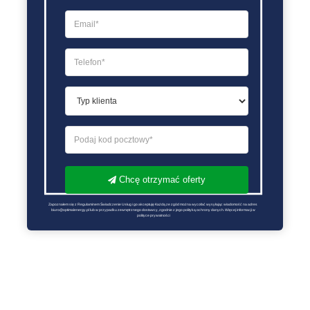
Chcę otrzymać oferty
Zapoznałem się z Regulaminem Świadczenie Usług i go akceptuję Każdą ze zgód można wycofać wysyłając wiadomość na adres 
biuro@optimalenergy.pl lub w przypadku zewnętrznego dostawcy, zgodnie z jego polityką ochrony danych. Więcej informacji w 
polityce prywatności