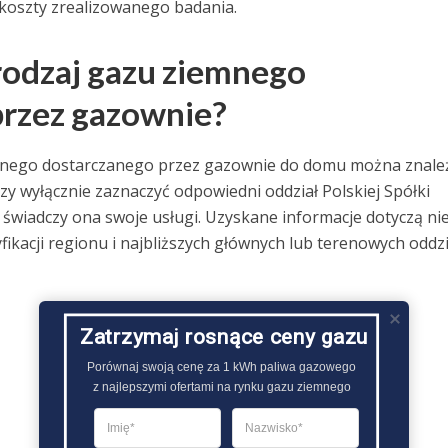
 koszty zrealizowanego badania.
rodzaj gazu ziemnego
rzez gazownie?
emnego dostarczanego przez gazownie do domu można znale
 wyłącznie zaznaczyć odpowiedni oddział Polskiej Spółki
świadczy ona swoje usługi. Uzyskane informacje dotyczą ni
fikacji regionu i najbliższych głównych lub terenowych oddz
Zatrzymaj rosnące ceny gazu
Porównaj swoją cenę za 1 kWh paliwa gazowego

z najlepszymi ofertami na rynku gazu ziemnego