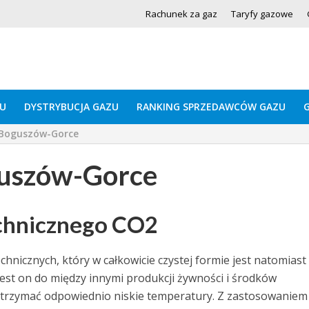
Rachunek za gaz
Taryfy gazowe
U
DYSTRYBUCJA GAZU
RANKING SPRZEDAWCÓW GAZU
 Boguszów-Gorce
guszów-Gorce
echnicznego CO2
hnicznych, który w całkowicie czystej formie jest natomiast
st on do między innymi produkcji żywności i środków
 utrzymać odpowiednio niskie temperatury. Z zastosowanie