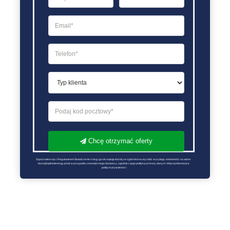
Chcę otrzymać oferty
Zapoznałem się z Regulaminem Świadczenie Usług i go akceptuję Każdą ze zgód można wycofać wysyłając wiadomość na adres 
biuro@optimalenergy.pl lub w przypadku zewnętrznego dostawcy, zgodnie z jego polityką ochrony danych. Więcej informacji w 
polityce prywatności