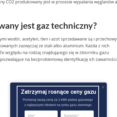
czny CO2 produkowany jest w procesie wypalania węglanów 
wany jest gaz techniczny?
nnymi wodór, acetylen, tlen i azot sprzedawane są i przecho
owanych zazwyczaj ze stali albo aluminium. Każda z nich
e względu na rodzaj znajdującego się w zbiorniku gazu
pozwalające na bezproblemową identyfikację ich zawartości.
Zatrzymaj rosnące ceny gazu
Porównaj swoją cenę za 1 kWh paliwa gazowego

z najlepszymi ofertami na rynku gazu ziemnego