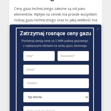
Ceny gazu technicznego zależne są od paru
elementów. Wpływ na cennik ma przede wszystkim
rodzaj gazu technicznego oraz to jaką wielkość ma
butla, w jakim jest on sprzedawany. Do
najdroższych gazów technicznych można wobec
Zatrzymaj rosnące ceny gazu
tego zaliczyć na przykład acetylen, hel oraz argon.
Porównaj swoją cenę za 1 kWh paliwa gazowego

Najmniej kosztuje natomiast tlen techniczny,
z najlepszymi ofertami na rynku gazu ziemnego
dwutlenek węgla, azot. Cennik gazów technicznych
dostępny jest najczęściej dla dwóch jednostek
miary kg oraz metra sześciennego..
PORÓWNYWARKA OFERT GAZU