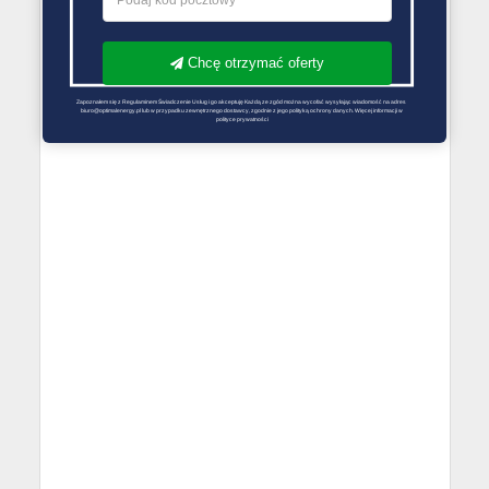
Chcę otrzymać oferty
Zapoznałem się z Regulaminem Świadczenie Usług i go akceptuję Każdą ze zgód można wycofać wysyłając wiadomość na adres 
biuro@optimalenergy.pl lub w przypadku zewnętrznego dostawcy, zgodnie z jego polityką ochrony danych. Więcej informacji w 
polityce prywatności