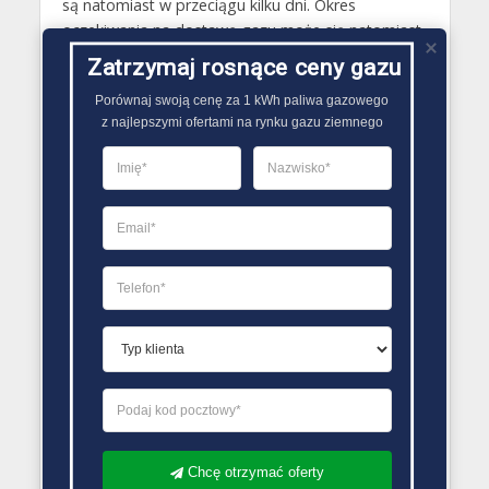
są natomiast w przeciągu kilku dni. Okres
oczekiwania na dostawę gazu może się natomiast
wydłużyć w sezonie letnim, wynika to z większego
Zatrzymaj rosnące ceny gazu
zainteresowania tankowaniem zbiorników na gaz
Porównaj swoją cenę za 1 kWh paliwa gazowego

płynny..
z najlepszymi ofertami na rynku gazu ziemnego
PORÓWNYWARKA OFERT GAZU
Chcę otrzymać oferty