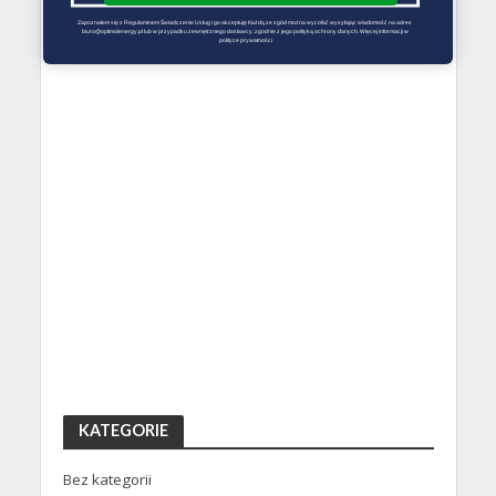
Zapoznałem się z Regulaminem Świadczenie Usług i go akceptuję Każdą ze zgód można wycofać wysyłając wiadomość na adres 
biuro@optimalenergy.pl lub w przypadku zewnętrznego dostawcy, zgodnie z jego polityką ochrony danych. Więcej informacji w 
polityce prywatności
KATEGORIE
Bez kategorii