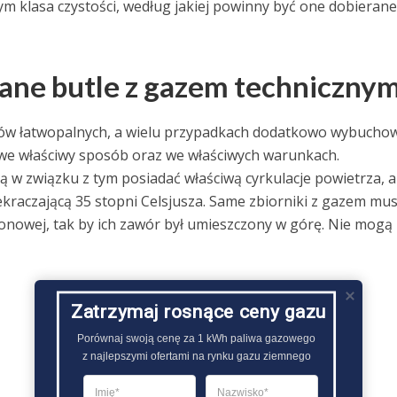
m klasa czystości, według jakiej powinny być one dobierane
ane butle z gazem techniczny
azów łatwopalnych, a wielu przypadkach dodatkowo wybuchow
e właściwy sposób oraz we właściwych warunkach.
 w związku z tym posiadać właściwą cyrkulacje powietrza, a
kraczającą 35 stopni Celsjusza. Same zbiorniki z gazem mu
onowej, tak by ich zawór był umieszczony w górę. Nie mogą
Zatrzymaj rosnące ceny gazu
Porównaj swoją cenę za 1 kWh paliwa gazowego

z najlepszymi ofertami na rynku gazu ziemnego