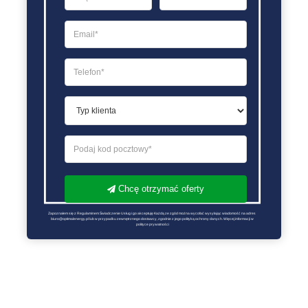
Chcę otrzymać oferty
Zapoznałem się z Regulaminem Świadczenie Usług i go akceptuję Każdą ze zgód można wycofać wysyłając wiadomość na adres 
biuro@optimalenergy.pl lub w przypadku zewnętrznego dostawcy, zgodnie z jego polityką ochrony danych. Więcej informacji w 
polityce prywatności