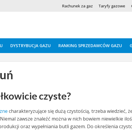
Rachunek za gaz
Taryfy gazowe
U
DYSTRYBUCJA GAZU
RANKING SPRZEDAWCÓW GAZU
ruń
ałkowicie czyste?
czne
charakteryzujące się dużą czystością, trzeba wiedzieć, że
iemal zawsze znaleźć można w nich bowiem niewielkie iloś
rodukcji oraz wypełniania butli gazem. Do określenia czysto