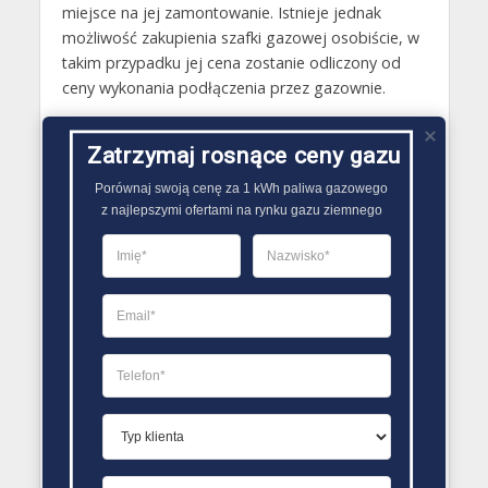
miejsce na jej zamontowanie. Istnieje jednak
możliwość zakupienia szafki gazowej osobiście, w
takim przypadku jej cena zostanie odliczony od
ceny wykonania podłączenia przez gazownie.
Gazy techniczne Bieruń
Zatrzymaj rosnące ceny gazu
Butle gazowe Bieruń
Porównaj swoją cenę za 1 kWh paliwa gazowego

Gaz płynny Bieruń
z najlepszymi ofertami na rynku gazu ziemnego
LPG Bieruń
Dostawcy gazu Bieruń
PORÓWNYWARKA OFERT GAZU