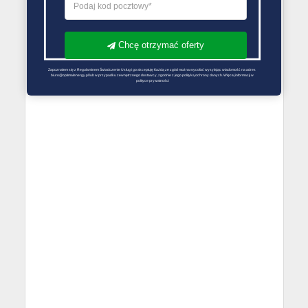
Chcę otrzymać oferty
Zapoznałem się z Regulaminem Świadczenie Usług i go akceptuję Każdą ze zgód można wycofać wysyłając wiadomość na adres 
biuro@optimalenergy.pl lub w przypadku zewnętrznego dostawcy, zgodnie z jego polityką ochrony danych. Więcej informacji w 
polityce prywatności