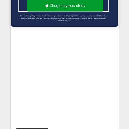
Chcę otrzymać oferty
Zapoznałem się z Regulaminem Świadczenie Usług i go akceptuję Każdą ze zgód można wycofać wysyłając wiadomość na adres 
biuro@optimalenergy.pl lub w przypadku zewnętrznego dostawcy, zgodnie z jego polityką ochrony danych. Więcej informacji w 
polityce prywatności