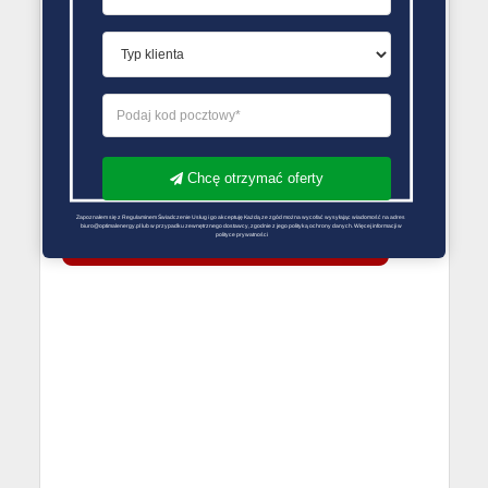
konsekwencji..
PORÓWNYWARKA OFERT GAZU
Chcę otrzymać oferty
Zapoznałem się z Regulaminem Świadczenie Usług i go akceptuję Każdą ze zgód można wycofać wysyłając wiadomość na adres 
biuro@optimalenergy.pl lub w przypadku zewnętrznego dostawcy, zgodnie z jego polityką ochrony danych. Więcej informacji w 
polityce prywatności