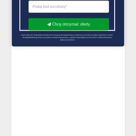
Chcę otrzymać oferty
Zapoznałem się z Regulaminem Świadczenie Usług i go akceptuję Każdą ze zgód można wycofać wysyłając wiadomość na adres 
biuro@optimalenergy.pl lub w przypadku zewnętrznego dostawcy, zgodnie z jego polityką ochrony danych. Więcej informacji w 
polityce prywatności