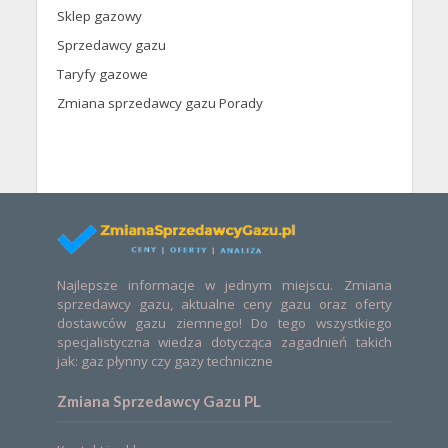
Sklep gazowy
Sprzedawcy gazu
Taryfy gazowe
Zmiana sprzedawcy gazu Porady
Najlepsze informacje w jednym miejscu. Zmiana
sprzedawcy gazu, aktualne ceny gazu oraz oferty
dostawców gazu ziemnego! Do tego wszystkiego
specjalistyczna wiedza dotycząca zagadnień takich
jak: gaz płynny czy gazy techniczne
Zmiana Sprzedawcy Gazu PL