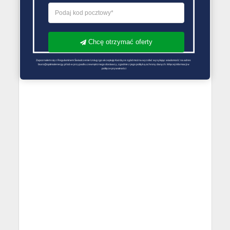
Chcę otrzymać oferty
Zapoznałem się z Regulaminem Świadczenie Usług i go akceptuję Każdą ze zgód można wycofać wysyłając wiadomość na adres 
biuro@optimalenergy.pl lub w przypadku zewnętrznego dostawcy, zgodnie z jego polityką ochrony danych. Więcej informacji w 
polityce prywatności