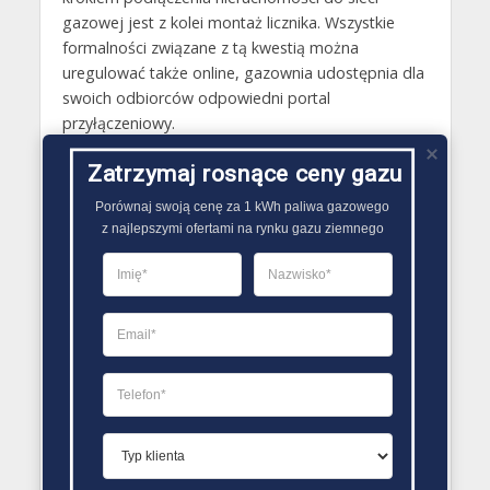
gazowej jest z kolei montaż licznika. Wszystkie
formalności związane z tą kwestią można
uregulować także online, gazownia udostępnia dla
swoich odbiorców odpowiedni portal
przyłączeniowy.
Gazy techniczne Aleksandrów Kujawski
Zatrzymaj rosnące ceny gazu
Butle gazowe Aleksandrów Kujawski
Porównaj swoją cenę za 1 kWh paliwa gazowego

z najlepszymi ofertami na rynku gazu ziemnego
Gaz płynny Aleksandrów Kujawski
LPG Aleksandrów Kujawski
Dostawcy gazu Aleksandrów Kujawski
PORÓWNYWARKA OFERT GAZU