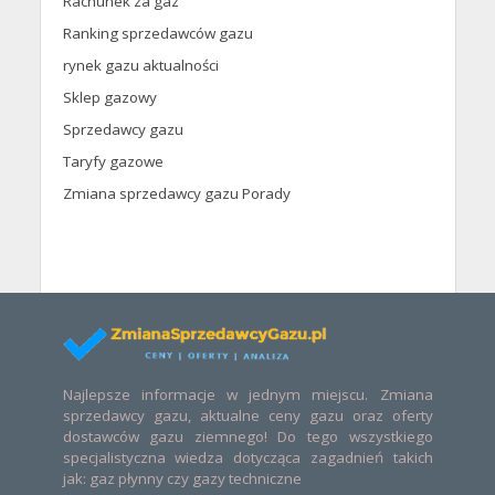
Rachunek za gaz
Ranking sprzedawców gazu
rynek gazu aktualności
Sklep gazowy
Sprzedawcy gazu
Taryfy gazowe
Zmiana sprzedawcy gazu Porady
Najlepsze informacje w jednym miejscu. Zmiana
sprzedawcy gazu, aktualne ceny gazu oraz oferty
dostawców gazu ziemnego! Do tego wszystkiego
specjalistyczna wiedza dotycząca zagadnień takich
jak: gaz płynny czy gazy techniczne