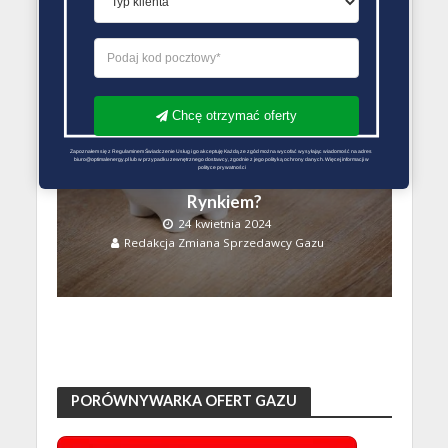
Chcę otrzymać oferty
ZMIANA SPRZEDAWCY GAZU PORADY
Zrozumienie Zmian Cen
Zapoznałem się z Regulaminem Świadczenie Usług i go akceptuję Każdą ze zgód można wycofać wysyłając wiadomość na adres 
biuro@optimalenergy.pl lub w przypadku zewnętrznego dostawcy, zgodnie z jego polityką ochrony danych. Więcej informacji w 
polityce prywatności
Energii: Co Kieruje
Rynkiem?
24 kwietnia 2024
Redakcja Zmiana Sprzedawcy Gazu
PORÓWNYWARKA OFERT GAZU