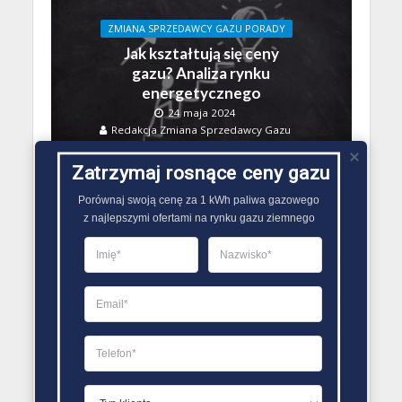
ZMIANA SPRZEDAWCY GAZU PORADY
Jak kształtują się ceny
gazu? Analiza rynku
energetycznego
24 maja 2024
Redakcja Zmiana Sprzedawcy Gazu
Zatrzymaj rosnące ceny gazu
Porównaj swoją cenę za 1 kWh paliwa gazowego

z najlepszymi ofertami na rynku gazu ziemnego
ZMIANA SPRZEDAWCY GAZU PORADY
Cena gazu: czynniki
wpływające na
dynamiczne zmiany
27 kwietnia 2024
Redakcja Zmiana Sprzedawcy Gazu