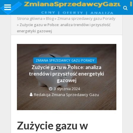
Strona główna
»
Blog
»
Zmiana sprzedawcy gazu Porady
»
Zużycie gazu w Polsce: analiza trendów i przyszłość
energetyki gazowej
ZMIANA SPRZEDAWCY GAZU PORADY
Zużycie gazu w Polsce: analiza
trendów i przyszłość energetyki
gazowej
3 stycznia 2024
Redakcja Zmiana Sprzedawcy Gazu
Zużycie gazu w