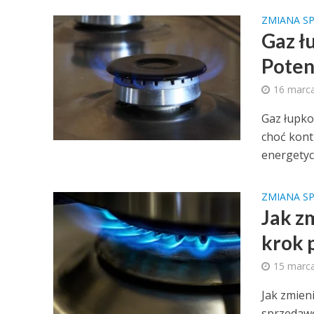
ZMIANA S
Gaz ł
Poten
16 marc
Gaz łupko
choć kont
energetycz
ZMIANA S
Jak z
krok 
15 marc
Jak zmien
sprzedawc