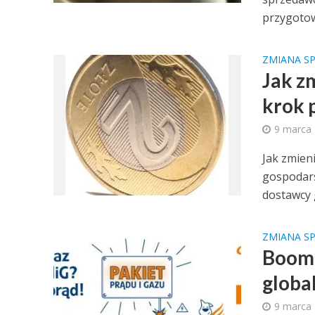
przygotow
ZMIANA S
Jak z
krok 
9 marca
Jak zmien
gospodar
dostawcy 
ZMIANA S
Boom 
globa
9 marca