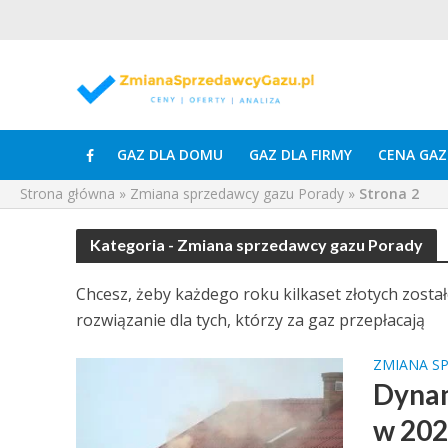
GAZ DLA DOMU
GAZ DLA FIRMY
CENA GAZ
Strona główna
»
Zmiana sprzedawcy gazu Porady
»
Strona 2
Kategoria - Zmiana sprzedawcy gazu Porady
Chcesz, żeby każdego roku kilkaset złotych zost
rozwiązanie dla tych, którzy za gaz przepłacają
ZMIANA S
Dynam
w 202