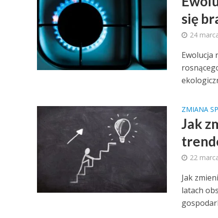
Ewolu
się b
24 marc
Ewolucja 
rosnącego
ekologiczn
ZMIANA S
Jak z
trend
22 marc
Jak zmien
latach ob
gospodarki