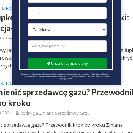
PRZEDAWCY GAZU PORADY
upkowy jako przyszłość energetyki:
cjał i wyzwania
a 2024
Redakcja Zmiana Sprzedawcy Gazu
wy jako przyszłość energetyki: Potencjał i wyzwania Gaz łu
rowersyjny, jest uważany za jedno z najważniejszych odkryć
Chcę otrzymać oferty
nych...
Zapoznałem się z Regulaminem Świadczenie Usług i go akceptuję Każdą ze zgód można wycofać wysyłając wiadomość na adres 
biuro@optimalenergy.pl lub w przypadku zewnętrznego dostawcy, zgodnie z jego polityką ochrony danych. Więcej informacji w 
polityce prywatności
PRZEDAWCY GAZU PORADY
mienić sprzedawcę gazu? Przewodni
po kroku
a 2024
Redakcja Zmiana Sprzedawcy Gazu
ić sprzedawcę gazu? Przewodnik krok po kroku Zmiana
y gazu może wydawać się skomplikowana, ale z właściwą wi