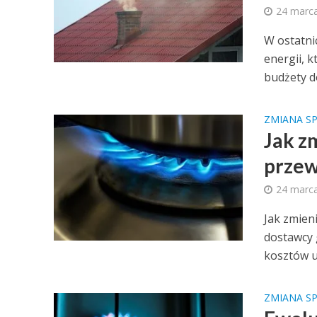
24 marc
W ostatni
energii, 
budżety d
ZMIANA S
Jak z
przew
24 marc
Jak zmien
dostawcy 
kosztów u
ZMIANA S