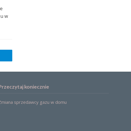
ze
iu w
Przeczytaj koniecznie
Zmiana sprzedawcy gazu w domu