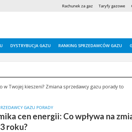
Rachunek za gaz
Taryfy gazowe
U
DYSTRYBUCJA GAZU
RANKING SPRZEDAWCÓW GAZU
ało w Twojej kieszeni? Zmiana sprzedawcy gazu porady to
PRZEDAWCY GAZU PORADY
ika cen energii: Co wpływa na zmi
3 roku?