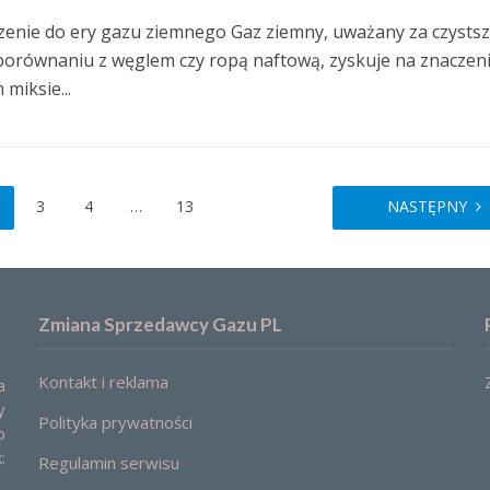
nie do ery gazu ziemnego Gaz ziemny, uważany za czysts
porównaniu z węglem czy ropą naftową, zyskuje na znaczen
miksie...
3
4
…
13
NASTĘPNY
Zmiana Sprzedawcy Gazu PL
Kontakt i reklama
a
y
Polityka prywatności
o
:
Regulamin serwisu