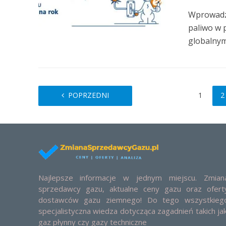
Wprowadze
paliwo w 
globalnym 
POPRZEDNI
1
2
Najlepsze informacje w jednym miejscu. Zmian
sprzedawcy gazu, aktualne ceny gazu oraz ofert
dostawców gazu ziemnego! Do tego wszystkieg
specjalistyczna wiedza dotycząca zagadnień takich jak
gaz płynny czy gazy techniczne