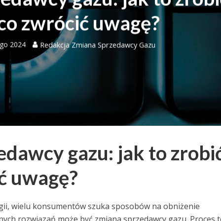
co zwrócić uwagę?
ego 2024
Redakcja Zmiana Sprzedawcy Gazu
dawcy gazu: jak to zrobić
ić uwagę?
rgii, wielu konsumentów szuka sposobów na obniżenie
nych rozwiązań może być zmiana sprzedawcy gazu. Proces t