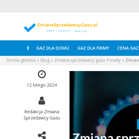
GAZ DLA DOMU
GAZ DLA FIRMY
CENA GAZ
Strona główna
»
Blog
»
Zmiana sprzedawcy gazu Porady
»
Zmiana
12 lutego 2024
Redakcja Zmiana
Sprzedawcy Gazu
Zmiana sprze