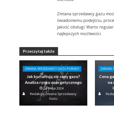
Zmiana sprzedawcy gazu może
świadomemu podejściu, proces
jakość obsługi. Warto regular
najlepszych możliwości.
Przeczytaj także
ZMIANA SPRZEDAWCY GAZU PORADY
ZMIANA 
Jak kształtują się ceny gazu?
Cena ga
Analiza rynku energetycznego
na
24 maja 2024
Redakcja Zmiana Sprzedawcy
Reda
Gazu