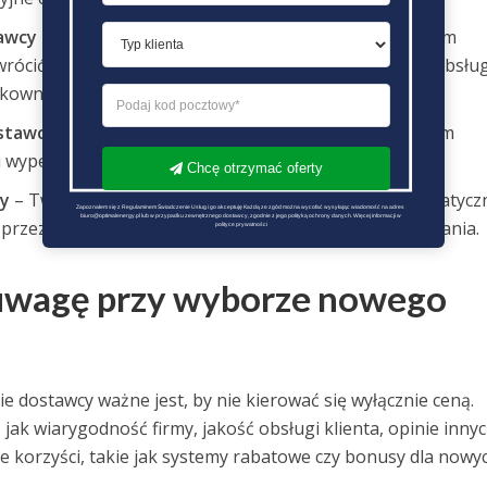
awcy
– Wybierz ofertę, która najlepiej odpowiada Twoim
rócić uwagę nie tylko na cenę, ale również na jakość obsług
ytkowników.
ostawcy
– Po dokonaniu wyboru, skontaktuj się z nowym
 wypełnić wszystkie niezbędne formalności.
Chcę otrzymać oferty
wy
– Twoja obecna umowa zostanie zakończona automatyczn
Zapoznałem się z Regulaminem Świadczenie Usług i go akceptuję Każdą ze zgód można wycofać wysyłając wiadomość na adres 
biuro@optimalenergy.pl lub w przypadku zewnętrznego dostawcy, zgodnie z jego polityką ochrony danych. Więcej informacji w 
 przez nowego sprzedawcę, bez potrzeby jej wypowiadania.
polityce prywatności
 uwagę przy wyborze nowego
 dostawcy ważne jest, by nie kierować się wyłącznie ceną.
 jak wiarygodność firmy, jakość obsługi klienta, opinie inny
korzyści, takie jak systemy rabatowe czy bonusy dla nowy