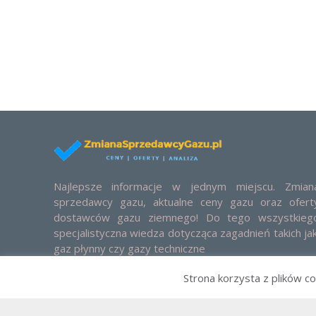
Najlepsze informacje w jednym miejscu. Zmian
sprzedawcy gazu, aktualne ceny gazu oraz ofert
dostawców gazu ziemnego! Do tego wszystkieg
specjalistyczna wiedza dotycząca zagadnień takich jak
gaz płynny czy gazy techniczne
Strona korzysta z plików co