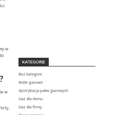
ści
owy w
do
KATEGORIE
Bez kategorii
?
Butle gazowe
dystrybucja paliw gazowych
ie w
Gaz dla domu
Gaz dla firmy
erty,