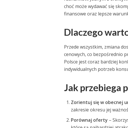
choć może wydawać się skompl
finansowe oraz lepsze warun
Dlaczego warto
Przede wszystkim, zmiana do
cenowych, co bezpośrednio pr
Polsce jest coraz bardziej k
indywidualnych potrzeb kon
Jak przebiega 
Zorientuj się w obecnej 
zakresie okresu jej ważno
Porównaj oferty
– Skorzys
które są najbardziej atra