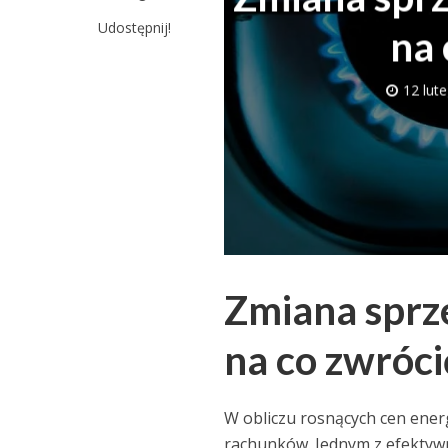
Udostępnij!
na 
12 lut
Zmiana sprze
na co zwróc
W obliczu rosnących cen ene
rachunków. Jednym z efektyw