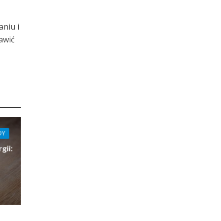
niu i
awić
DY
gii: