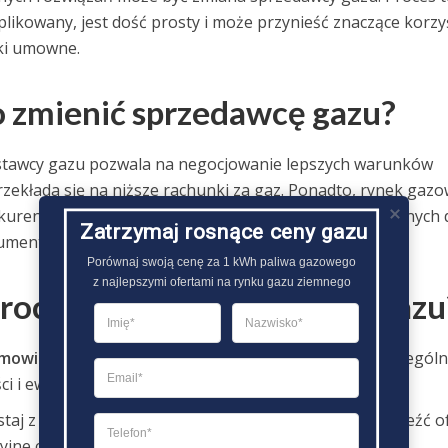
ikowany, jest dość prosty i może przynieść znaczące korzy
ki umowne.
 zmienić sprzedawcę gazu?
stawcy gazu pozwala na negocjowanie lepszych warunków
zekłada się na niższe rachunki za gaz. Ponadto, rynek gaz
onkurencyjny, co oznacza większy wybór ofert dopasowanych 
Zatrzymaj rosnące ceny gazu
sumentów.
Porównaj swoją cenę za 1 kWh paliwa gazowego

z najlepszymi ofertami na rynku gazu ziemnego
proces zmiany sprzedawcy gazu
umowie
– Sprawdź warunki swojej obecnej umowy, szczególn
ści i ewentualnych kar za przedwczesne zakończenie.
taj z internetowych porównywarek cen gazu, aby znaleźć of
kcyjne cenowo i umownie.