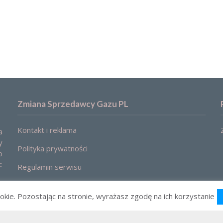
Zmiana Sprzedawcy Gazu PL
Kontakt i reklama
a
y
Polityka prywatności
o
:
Regulamin serwisu
okie. Pozostając na stronie, wyrażasz zgodę na ich korzystanie
2021 © Zmiana sprzedawcy gazu. Ceny, oferty, porównanie