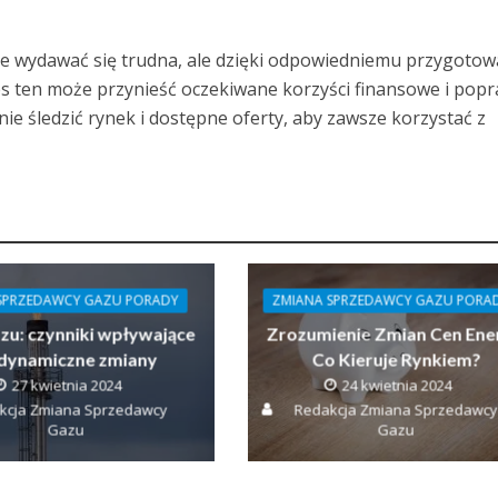
 wydawać się trudna, ale dzięki odpowiedniemu przygotowa
 ten może przynieść oczekiwane korzyści finansowe i popr
nie śledzić rynek i dostępne oferty, aby zawsze korzystać z
SPRZEDAWCY GAZU PORADY
ZMIANA SPRZEDAWCY GAZU PORA
zu: czynniki wpływające
Zrozumienie Zmian Cen Ener
 dynamiczne zmiany
Co Kieruje Rynkiem?
27 kwietnia 2024
24 kwietnia 2024
kcja Zmiana Sprzedawcy
Redakcja Zmiana Sprzedawcy
Gazu
Gazu