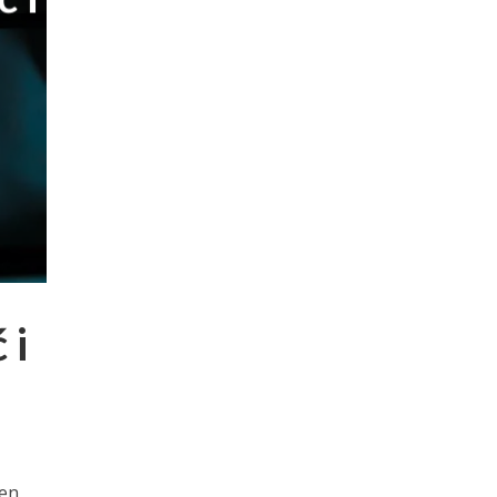
 i
en,