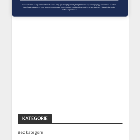
Zapoznałem się z Regulaminem Świadczenie Usług i go akceptuję Każdą ze zgód można wycofać wysyłając wiadomość na adres 
biuro@optimalenergy.pl lub w przypadku zewnętrznego dostawcy, zgodnie z jego polityką ochrony danych. Więcej informacji w 
polityce prywatności
KATEGORIE
Bez kategorii