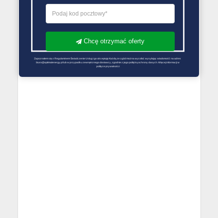
Chcę otrzymać oferty
Zapoznałem się z Regulaminem Świadczenie Usług i go akceptuję Każdą ze zgód można wycofać wysyłając wiadomość na adres 
biuro@optimalenergy.pl lub w przypadku zewnętrznego dostawcy, zgodnie z jego polityką ochrony danych. Więcej informacji w 
polityce prywatności