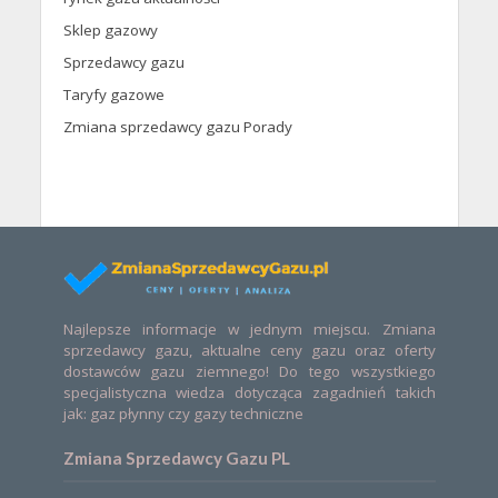
Sklep gazowy
Sprzedawcy gazu
Taryfy gazowe
Zmiana sprzedawcy gazu Porady
Najlepsze informacje w jednym miejscu. Zmiana
sprzedawcy gazu, aktualne ceny gazu oraz oferty
dostawców gazu ziemnego! Do tego wszystkiego
specjalistyczna wiedza dotycząca zagadnień takich
jak: gaz płynny czy gazy techniczne
Zmiana Sprzedawcy Gazu PL