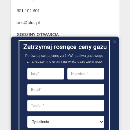
601 102 601
bok@plus.pl
GODZINY OTWARCIA
Poniedziałek 08:00 – 17:00
Zatrzymaj rosnące ceny gazu
Wtorek 08:00 – 17:00
Porównaj swoją cenę za 1 kWh paliwa gazowego

Środa 08:00 – 17:00
z najlepszymi ofertami na rynku gazu ziemnego
Czwartek 08:00 – 17:00
Piątek 08:00 – 17:00
Sobota Zamknięte
Niedziela Zamknięte
PORÓWNYWARKA OFERT GAZU