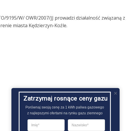
O/9195/W/ OWR/2007/JJ prowadzi działalność związaną z
erenie miasta Kędzierzyn-Koźle.
Zatrzymaj rosnące ceny gazu
Porównaj swoją cenę za 1 kWh paliwa gazowego

z najlepszymi ofertami na rynku gazu ziemnego