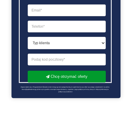
Chcę otrzymać oferty
Zapoznałem się z Regulaminem Świadczenie Usług i go akceptuję Każdą ze zgód można wycofać wysyłając wiadomość na adres 
biuro@optimalenergy.pl lub w przypadku zewnętrznego dostawcy, zgodnie z jego polityką ochrony danych. Więcej informacji w 
polityce prywatności