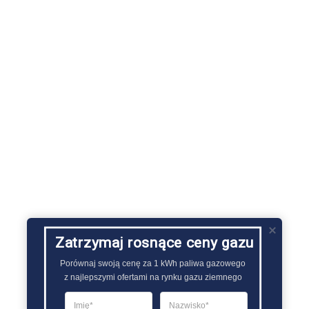
Zatrzymaj rosnące ceny gazu
Porównaj swoją cenę za 1 kWh paliwa gazowego

z najlepszymi ofertami na rynku gazu ziemnego