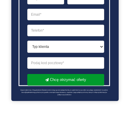
Chcę otrzymać oferty
Zapoznałem się z Regulaminem Świadczenie Usług i go akceptuję Każdą ze zgód można wycofać wysyłając wiadomość na adres 
biuro@optimalenergy.pl lub w przypadku zewnętrznego dostawcy, zgodnie z jego polityką ochrony danych. Więcej informacji w 
polityce prywatności